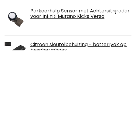
Parkeerhulp Sensor met Achteruitrijradar
voor Infiniti Murano Kicks Versa
Citroen sleutelbehuizing - batterijvak op
beschermhoes
Slimme Keyless Entry System voor auto's
Happyit Honingraat Patroon Siliconen
Autosleutel Cover Gevallen voor Renault
Clio Scenic Megane Duster Sandero
Captur Twingo koleos 4 Knoppen
(Zwart+Rood)