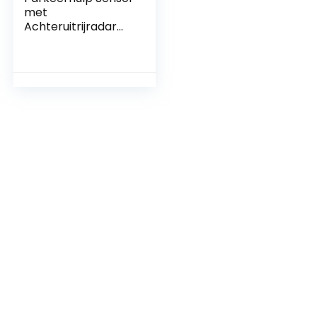
met
Achteruitrijradar
voor Infiniti Murano
Kicks Versa