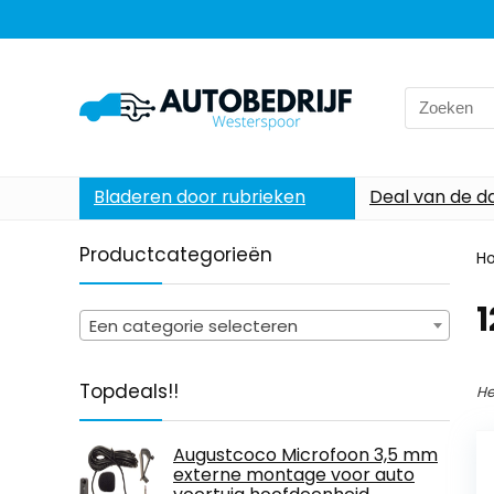
Search
for:
Bladeren door rubrieken
Deal van de d
Productcategorieën
H
‎
Een categorie selecteren
Topdeals!!
He
Augustcoco Microfoon 3,5 mm
externe montage voor auto