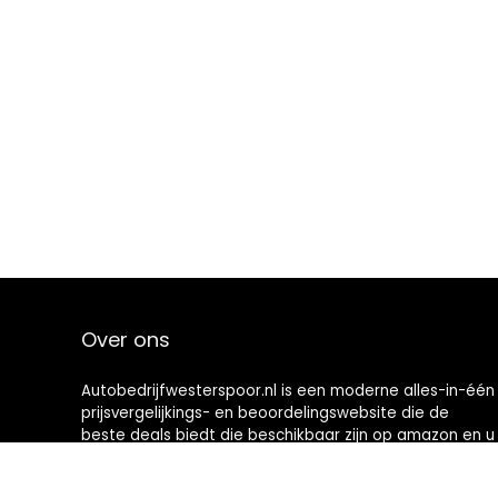
Over ons
Autobedrijfwesterspoor.nl is een moderne alles-in-één
prijsvergelijkings- en beoordelingswebsite die de
beste deals biedt die beschikbaar zijn op amazon en u
op de hoogte houdt via de laatst toegevoegde blogs.
Alle afbeeldingen zijn auteursrechtelijk beschermd