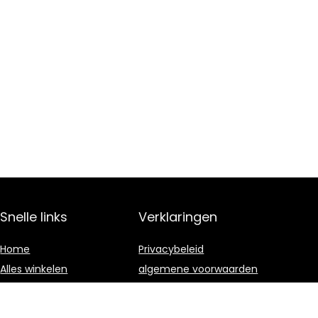
Snelle links
Verklaringen
Home
Privacybeleid
Alles winkelen
algemene voorwaarden
Blogs
Gelieerde
openbaarmaking
Onze webshops