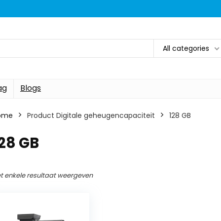
All categories
ag
Blogs
ome
Product Digitale geheugencapaciteit
‎128 GB
128 GB
t enkele resultaat weergeven