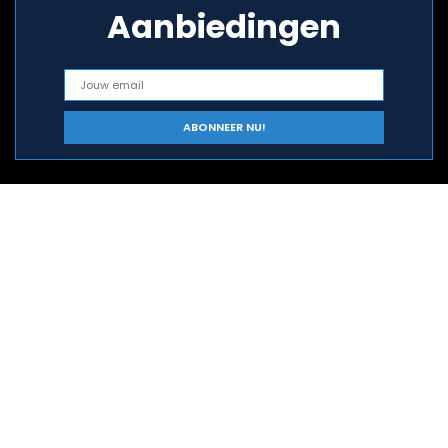
Aanbiedingen
Snelle links
Home
Alles winkelen
Blogs
Onze webshops
Adverteren
Verklaringen