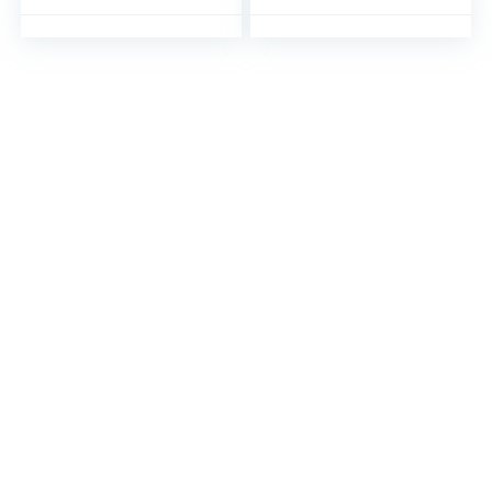
Keyless Entry
Signaalblokkering |
Anti-Inbraak Box
voor
Autobeveiliging |
Plus RFID-
Beschermhoes |
Elektrisch-
Geleidend