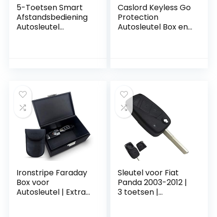
5-Toetsen Smart
Caslord Keyless Go
Afstandsbediening
Protection
Autosleutel
Autosleutel Box en
Behuizing voor Land
Faraday-tas,
Rover en Jaguar
Autosleutel RFID-
Afschermdoos met
2
Signaalafschermin
gstas – Zwart
Ironstripe Faraday
Sleutel voor Fiat
Box voor
Panda 2003-2012 |
Autosleutel | Extra
3 toetsen |
Large 19 x 12 x 9 cm
afstandsbediening
Anti-Diefstal Kluis |
autosleutel