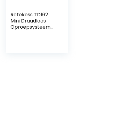
Retekess TD162
Mini Draadloos
Oproepsysteem
met Lange
Afstandsbereik