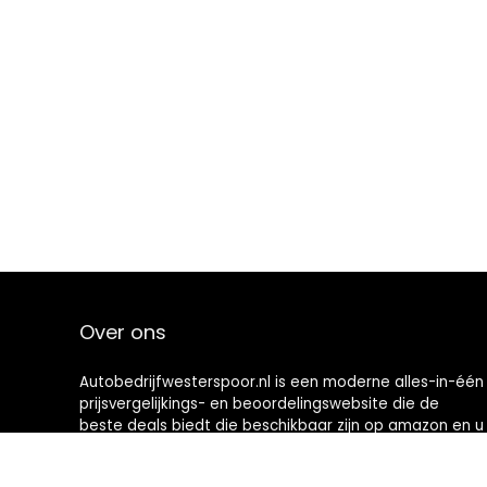
Over ons
Autobedrijfwesterspoor.nl is een moderne alles-in-één
prijsvergelijkings- en beoordelingswebsite die de
beste deals biedt die beschikbaar zijn op amazon en u
op de hoogte houdt via de laatst toegevoegde blogs.
Alle afbeeldingen zijn auteursrechtelijk beschermd