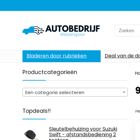
Search
for:
Bladeren door rubrieken
Deal van de d
Productcategorieën
H
‎
Een categorie selecteren
Topdeals!!
He
Sleutelbehuizing voor Suzuki
Swift - afstandsbediening 2