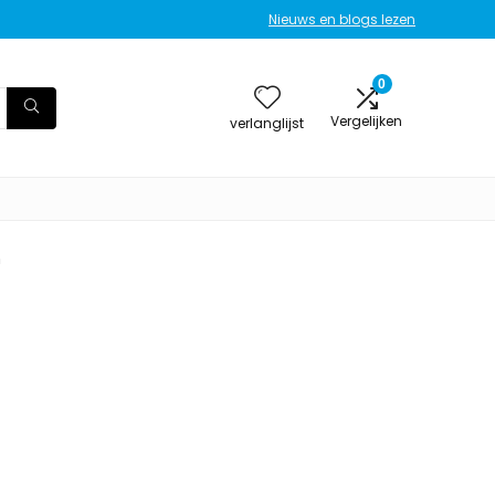
Nieuws en blogs lezen
0
Vergelijken
verlanglijst
m