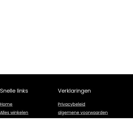
Snelle links
Verklaringen
Home
Privacybeleid
Alles winkelen
algemene voorwaarden
Blogs
Gelieerde
openbaarmaking
Onze webshops