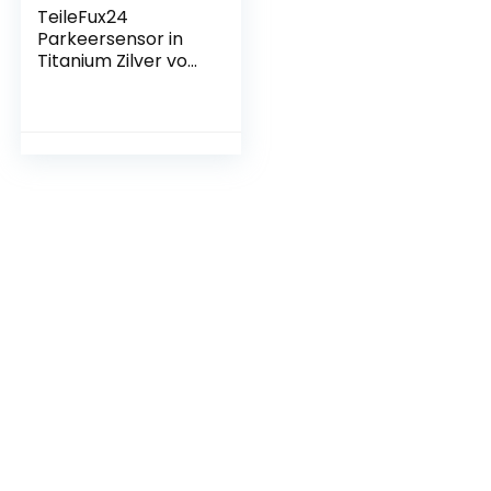
TeileFux24
Parkeersensor in
Titanium Zilver voor
BMW 5-serie M-
pakket