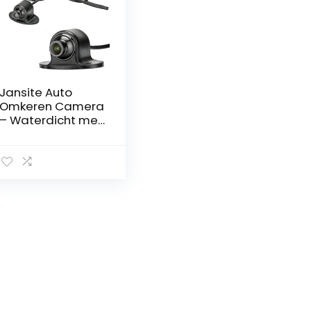
Jansite Auto
Omkeren Camera
– Waterdicht met
Nachtfunctie en
120° Groothoek
Lens