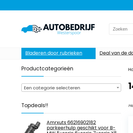
Search
for:
Bladeren door rubrieken
Deal van de d
Productcategorieën
H
‎
Een categorie selecteren
Topdeals!!
He
Amrxuts 66216902182
parkeerhulp geschikt voor B-