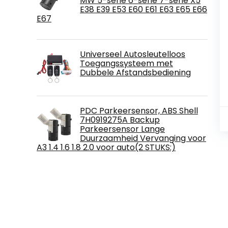
MW 5-serie 6-serie 7-serie X5
E38 E39 E53 E60 E61 E63 E65 E66
E67
Universeel Autosleutelloos
Toegangssysteem met
Dubbele Afstandsbediening
PDC Parkeersensor, ABS Shell
7H0919275A Backup
Parkeersensor Lange
Duurzaamheid Vervanging voor
A3 1.4 1.6 1.8 2.0 voor auto(2 STUKS:)