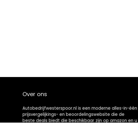
Over ons
Autobedrijfwesterspoor.nl is een moderne alles-in-één
prijsvergelijkings- en beoordelingswebsite die de
beste deals biedt die beschikbaar zijn op amazon en u
op de hoogte houdt via de laatst toegevoegde blogs.
Alle afbeeldingen zijn auteursrechtelijk beschermd