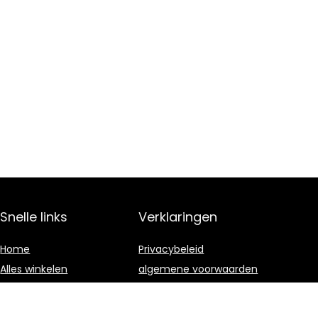
Snelle links
Verklaringen
Home
Privacybeleid
Alles winkelen
algemene voorwaarden
Blogs
Gelieerde
openbaarmaking
Onze webshops