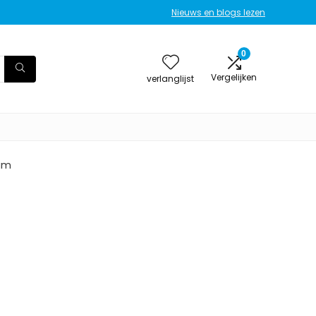
Nieuws en blogs lezen
0
Vergelijken
verlanglijst
ram