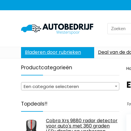
Search
for:
Bladeren door rubrieken
Deal van de d
Productcategorieën
H
Een categorie selecteren
Topdeals!!
To
Cobra Xrs 9880 radar detector
voor auto's met 360 graden