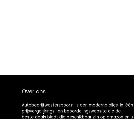
Over ons
Autobedrijfwesterspoor.nl is een moderne alles-in-één
prijsvergelijkings- en beoordelingswebsite die de
beste deals biedt die beschikbaar zijn op amazon en u
op de hoogte houdt via de laatst toegevoegde blogs.
Alle afbeeldingen zijn auteursrechtelijk beschermd