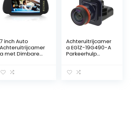
7 inch Auto
Achteruitrijcamer
Achteruitrijcamer
a EG1Z-19G490-A
a met Dimbare
Parkeerhulp
Monitor
Vervanging met
Hoge Resolutie
voor Taurus 2013-
2019
Achteruitrijcamer
a’s
Achteruitrijcamer
a