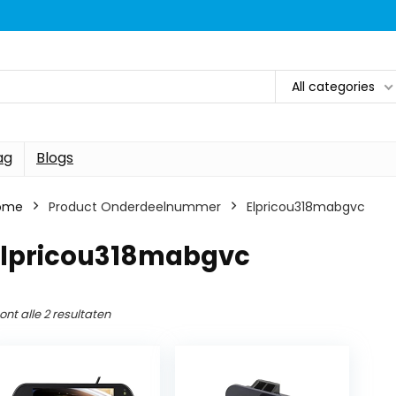
All categories
ag
Blogs
ome
Product Onderdeelnummer
‎Elpricou318mabgvc
‎Elpricou318mabgvc
ont alle 2 resultaten