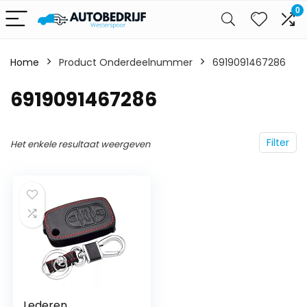
0
Home
Product Onderdeelnummer
‎6919091467286
‎6919091467286
Filter
Het enkele resultaat weergeven
Lederen