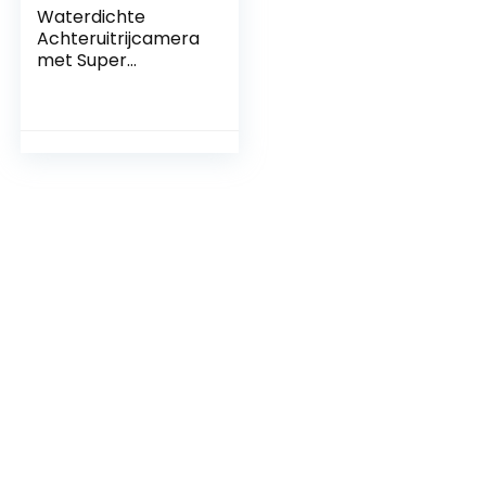
Waterdichte
Achteruitrijcamera
met Super
Nachtzicht en
Groothoek voor
SUV en Trucks