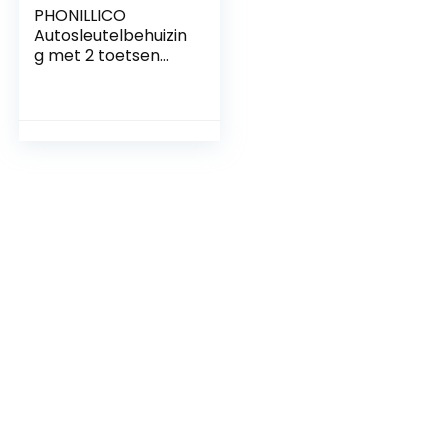
PHONILLICO
Autosleutelbehuizin
g met 2 toetsen
geschikt voor
diverse Opel- en
Chevrolet-
modellen