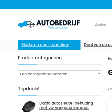
Search
for:
Bladeren door rubrieken
Deal van de d
Productcategorieën
H
‎
Een categorie selecteren
Topdeals!!
He
Dacia autosleutel behuizing
met vervangend lemmet