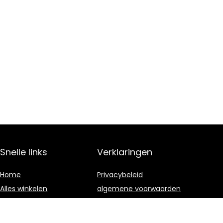
Snelle links
Verklaringen
Home
Privacybeleid
Alles winkelen
algemene voorwaarden
Blogs
Gelieerde
openbaarmaking
Onze webshops