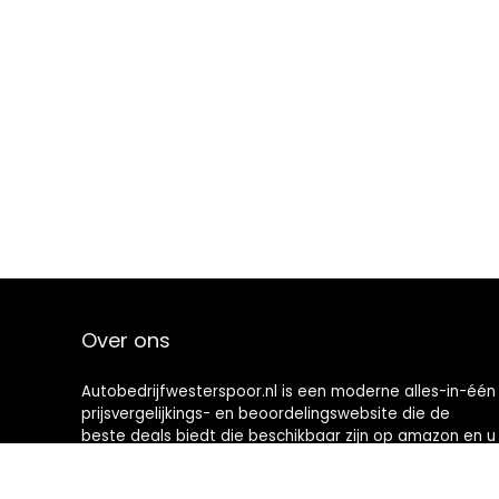
Over ons
Autobedrijfwesterspoor.nl is een moderne alles-in-één
prijsvergelijkings- en beoordelingswebsite die de
beste deals biedt die beschikbaar zijn op amazon en u
op de hoogte houdt via de laatst toegevoegde blogs.
Alle afbeeldingen zijn auteursrechtelijk beschermd