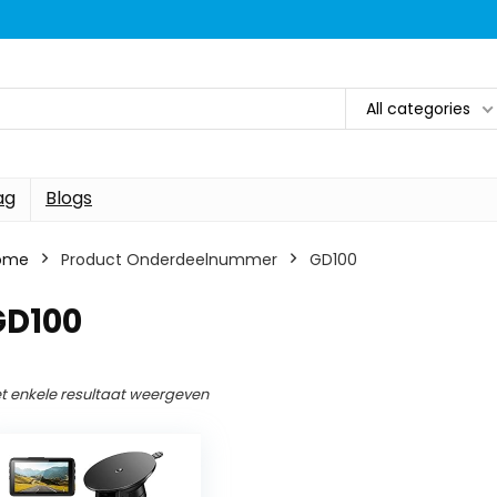
All categories
ag
Blogs
ome
Product Onderdeelnummer
‎GD100
GD100
t enkele resultaat weergeven