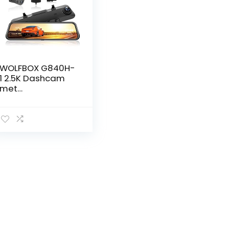
WOLFBOX G840H-
1 2.5K Dashcam
met
Achteruitrijcamer
a en 12″ IPS
Touchscreen