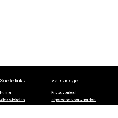
Snelle links
Verklaringen
Home
Privacybeleid
Alles winkelen
algemene voorwaarden
Blogs
Gelieerde
openbaarmaking
Onze webshops