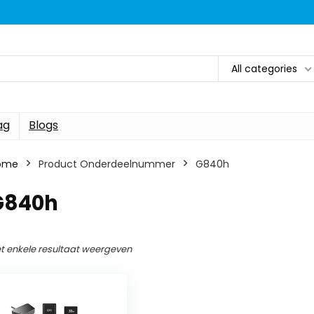
All categories
ag
Blogs
ome
Product Onderdeelnummer
‎G840h
‎G840h
t enkele resultaat weergeven