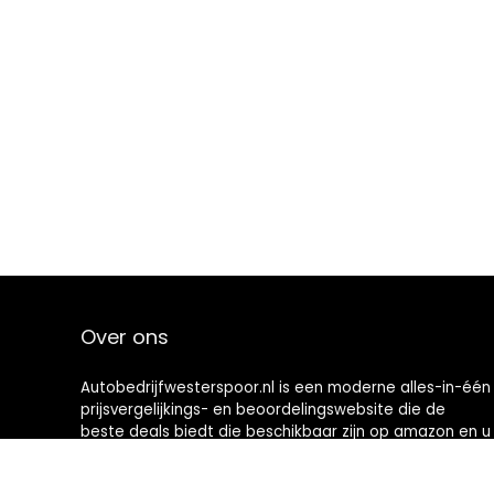
Over ons
Autobedrijfwesterspoor.nl is een moderne alles-in-één
prijsvergelijkings- en beoordelingswebsite die de
beste deals biedt die beschikbaar zijn op amazon en u
op de hoogte houdt via de laatst toegevoegde blogs.
Alle afbeeldingen zijn auteursrechtelijk beschermd