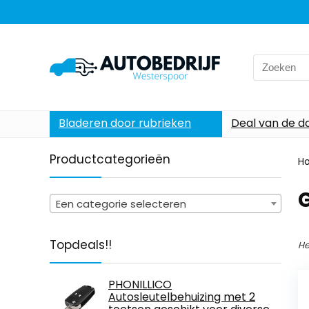
Search
for:
Bladeren door rubrieken
Deal van de d
Productcategorieën
H
Een categorie selecteren
Topdeals!!
He
PHONILLICO
Autosleutelbehuizing met 2