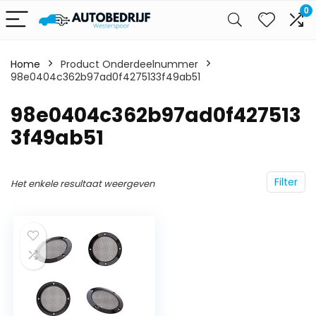
0
Home
Product Onderdeelnummer
98e0404c362b97ad0f4275133f49ab51
‎98e0404c362b97ad0f427513
3f49ab51
Filter
Het enkele resultaat weergeven