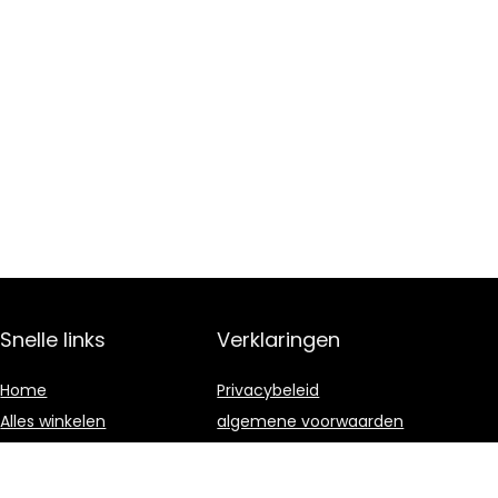
Snelle links
Verklaringen
Home
Privacybeleid
Alles winkelen
algemene voorwaarden
Blogs
Gelieerde
openbaarmaking
Onze webshops