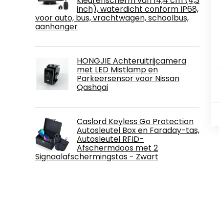
kleurenscherm van 14,4 cm (4,3
inch), waterdicht conform IP68,
voor auto, bus, vrachtwagen, schoolbus,
aanhanger
HONGJIE Achteruitrijcamera
met LED Mistlamp en
Parkeersensor voor Nissan
Qashqai
Caslord Keyless Go Protection
Autosleutel Box en Faraday-tas,
Autosleutel RFID-
Afschermdoos met 2
Signaalafschermingstas - Zwart