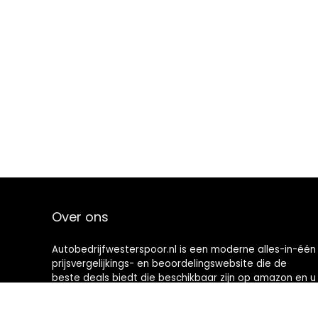
Over ons
Autobedrijfwesterspoor.nl is een moderne alles-in-één
prijsvergelijkings- en beoordelingswebsite die de
beste deals biedt die beschikbaar zijn op amazon en u
op de hoogte houdt via de laatst toegevoegde blogs.
Alle afbeeldingen zijn auteursrechtelijk beschermd