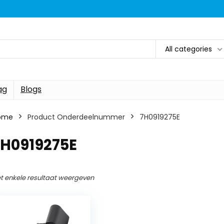
All categories
ag
Blogs
ome
Product Onderdeelnummer
‎7H0919275E
7H0919275E
t enkele resultaat weergeven