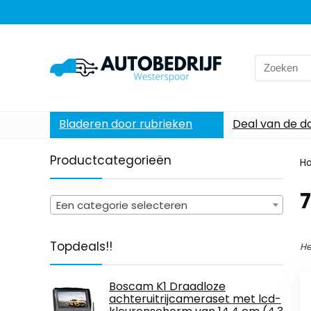
Search
for:
Bladeren door rubrieken
Deal van de d
Productcategorieën
H
‎
Een categorie selecteren
Topdeals!!
He
Boscam K1 Draadloze
achteruitrijcameraset met lcd-