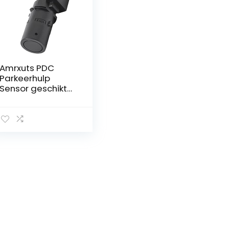
Amrxuts PDC
Parkeerhulp
Sensor geschikt
voor Audi, VW
MULTIVAN en
Skoda Octavia