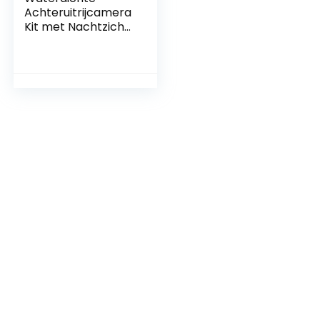
Achteruitrijcamera
Kit met Nachtzicht
en HD Monitor voor
Grote Voertuigen