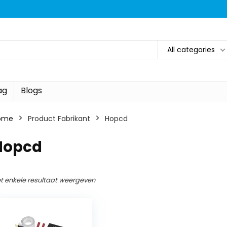
All categories
ag
Blogs
ome
Product Fabrikant
‎Hopcd
‎Hopcd
t enkele resultaat weergeven