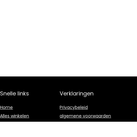
Snelle links
Verklaringen
Home
Privacybeleid
Alles winkelen
algemene voorwaarden
Blogs
Gelieerde
openbaarmaking
Onze webshops