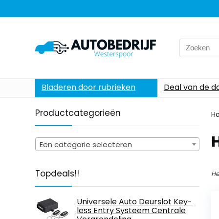
Search
for:
Bladeren door rubrieken
Deal van de d
Productcategorieën
H
Een categorie selecteren
Topdeals!!
He
Universele Auto Deurslot Key-
less Entry Systeem Centrale