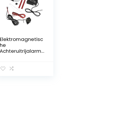
Elektromagnetisc
he
Achteruitrijalarm
Parkeersensor
geschikt voor
Auto, Truck en RV