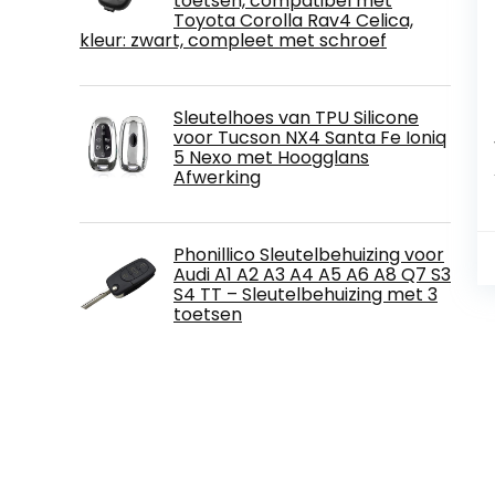
toetsen, compatibel met
Toyota Corolla Rav4 Celica,
kleur: zwart, compleet met schroef
Sleutelhoes van TPU Silicone
voor Tucson NX4 Santa Fe Ioniq
5 Nexo met Hoogglans
Afwerking
Phonillico Sleutelbehuizing voor
Audi A1 A2 A3 A4 A5 A6 A8 Q7 S3
S4 TT – Sleutelbehuizing met 3
toetsen