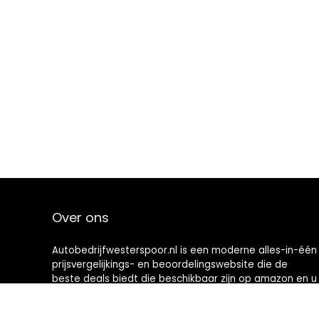
Over ons
Autobedrijfwesterspoor.nl is een moderne alles-in-één
prijsvergelijkings- en beoordelingswebsite die de
beste deals biedt die beschikbaar zijn op amazon en u
op de hoogte houdt via de laatst toegevoegde blogs.
Alle afbeeldingen zijn auteursrechtelijk beschermd