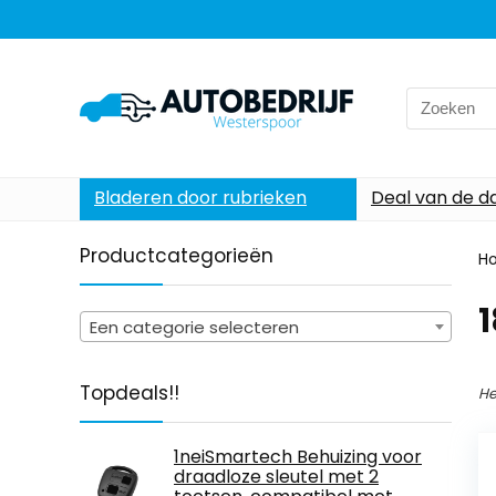
Search
for:
Bladeren door rubrieken
Deal van de d
Productcategorieën
H
‎
Een categorie selecteren
Topdeals!!
He
1neiSmartech Behuizing voor
draadloze sleutel met 2