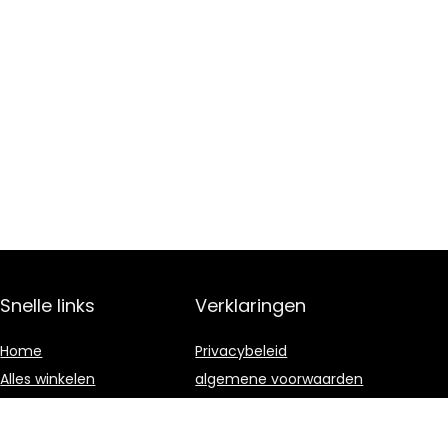
Snelle links
Verklaringen
Home
Privacybeleid
Alles winkelen
algemene voorwaarden
Blogs
Gelieerde
openbaarmaking
Onze webshops