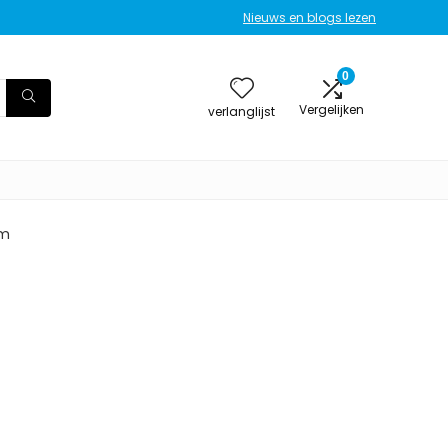
Nieuws en blogs lezen
0
Vergelijken
verlanglijst
am