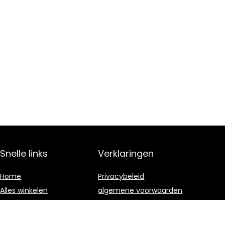
Snelle links
Verklaringen
Home
Privacybeleid
Alles winkelen
algemene voorwaarden
Blogs
Gelieerde
openbaarmaking
Onze webshops