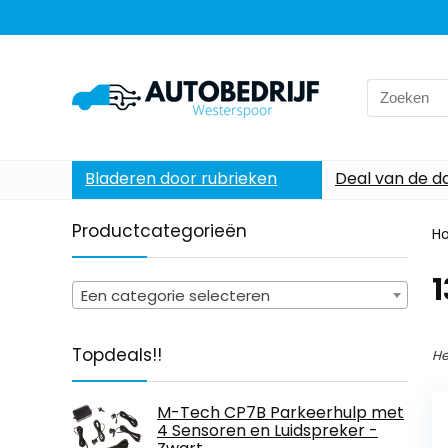
Search
for:
Bladeren door rubrieken
Deal van de d
Productcategorieën
H
‎
Een categorie selecteren
Topdeals!!
He
M-Tech CP7B Parkeerhulp met
4 Sensoren en Luidspreker -