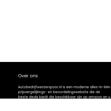
Over ons
Autobedrijfwesterspoor.nl is een moderne alles-in-één
prijsvergelijkings- en beoordelingswebsite die de
beste deals biedt die beschikbaar zijn op amazon en u
op de hoogte houdt via de laatst toegevoegde blogs.
Alle afbeeldingen zijn auteursrechtelijk beschermd