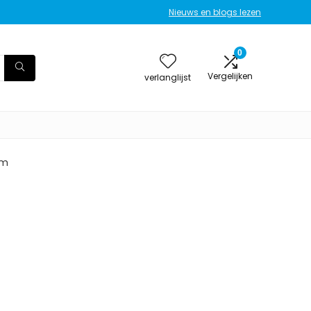
Nieuws en blogs lezen
0
Vergelijken
verlanglijst
am