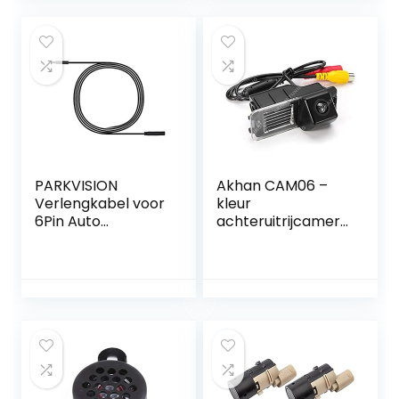
PARKVISION
Akhan CAM06 –
Verlengkabel voor
kleur
6Pin Auto
achteruitrijcamera
Achteruitrijcamera
parkeerhulp
– Geschikt voor
geschikt voor VW
PRO120 en PRO109
Polo V 6R
model – 2 meter