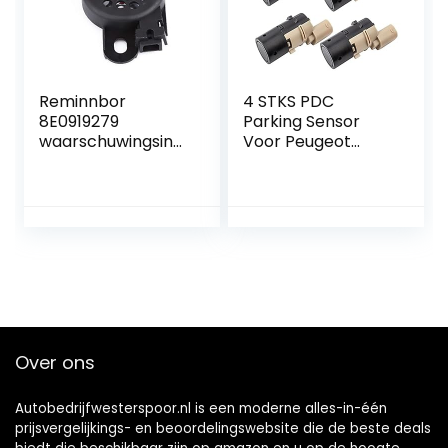
Reminnbor
4 STKS PDC
8E0919279
Parking Sensor
waarschuwingsindi
Voor Peugeot
cator
Citroen Renault
waarschuwingssu
307 308 SW CC
mmer PDC auto
9653139777
waarschuwing
9649186580
Summer Reverse
9643326380
Radar parkeerhulp
659095 602775
Over ons
Autobedrijfwesterspoor.nl is een moderne alles-in-één
prijsvergelijkings- en beoordelingswebsite die de beste deals