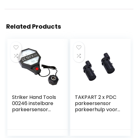
Related Products
Striker Hand Tools
TAKPART 2 x PDC
00246 instelbare
parkeersensor
parkeersensor
parkeerhulp voor
garage-
E39 E60 E61 E63
parkeersensor,
E46 E65 X5 E53 Z4
donkergrijs
66206989069
(zwart)