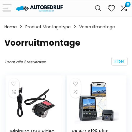
0
Home
Product Montagetype
‎Voorruitmontage
‎Voorruitmontage
Filter
Toont alle 2 resultaten
Miniauto DVR Video
VIOFO A129 Plus